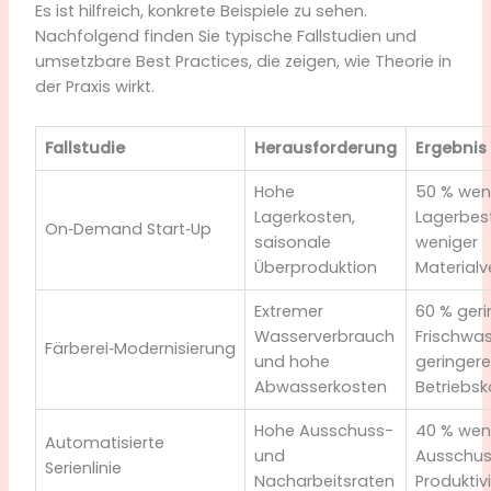
Es ist hilfreich, konkrete Beispiele zu sehen.
Nachfolgend finden Sie typische Fallstudien und
umsetzbare Best Practices, die zeigen, wie Theorie in
der Praxis wirkt.
Fallstudie
Herausforderung
Ergebnis
Hohe
50 % wen
Lagerkosten,
Lagerbes
On‑Demand Start‑Up
saisonale
weniger
Überproduktion
Material
Extremer
60 % geri
Wasserverbrauch
Frischwa
Färberei‑Modernisierung
und hohe
geringere
Abwasserkosten
Betriebs
Hohe Ausschuss-
40 % wen
Automatisierte
und
Ausschus
Serienlinie
Nacharbeitsraten
Produktiv