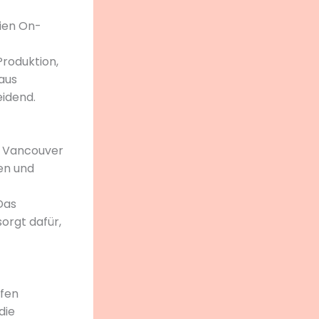
eien On-
Produktion,
 aus
eidend.
ey Vancouver
en und
Das
orgt dafür,
üfen
die