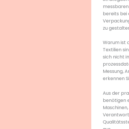
messbaren P
bereits bei
Verpackung 
zu gestalten
Warum ist d
Textilien s
sich nicht 
prozessdate
Messung, An
erkennen Si
Aus der pra
benötigen e
Maschinen,
Verantwortl
Qualitätsst