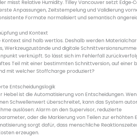
er misst Relative Humidity. Tilley Vancouver setzt Edge‑Co
 erste Anpassungen, Zeitstempelung und Validierung vor
onsistente Formate normalisiert und semantisch angerei
üpfung und Kontext
 Kontext sind halb wertlos. Deshalb werden Materialchar
Ds, Werkzeugzustände und digitale Schnittversionsnumme
punkt verknüpft. So lässt sich im Fehlerfall zurückverfo
aftes Teil mit einer bestimmten Schnittversion, auf eine
nd mit welcher Stoffcharge produziert?
rte Entscheidungslogik
er Hebel ist die Automatisierung von Entscheidungen. Wen
inen Schwellenwert überschreitet, kann das System aut
hme auslösen: Alarm an den Supervisor, reduzierte
arameter, oder die Markierung von Teilen zur erhöhten 
atisierung sorgt dafür, dass menschliche Reaktionszeite
Kosten erzeugen.