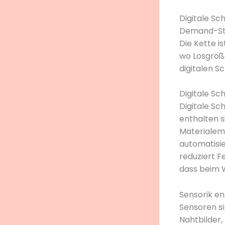
Digitale Sc
Demand-Stü
Die Kette i
wo Losgröße
digitalen S
Digitale Sc
Digitale Sc
enthalten s
Materialem
automatisi
reduziert F
dass beim W
Sensorik en
Sensoren si
Nahtbilder