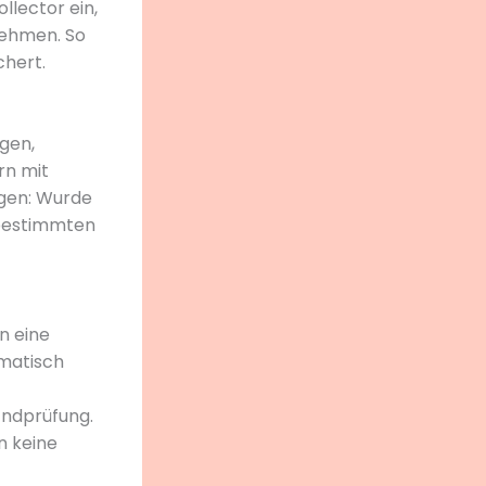
llector ein,
nehmen. So
chert.
gen,
rn mit
lgen: Wurde
r bestimmten
n eine
omatisch
Endprüfung.
n keine