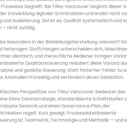
rozesses begreift. Bei Tilley Vancouver beginnt dieser 
 der Entwicklung digitaler Schnittdaten und endet nicht vo
und Auslieferung. Ziel ist es, Qualität systematisch und 
 – nicht zufällig.
as besonders in der Bekleidungsherstellung relevant? Ga
ind heterogen. Stoffchargen unterscheiden sich, Maschine
immer identisch, und menschliche Bediener bringen Varianz
nbasierte Qualitätssteuerung reduziert diese Varianz du
alyse und gezielte Steuerung. Statt hinterher Fehler zu s
e Anomalien frühzeitig und verhindern deren Eskalation.
ktischen Perspektive von Tilley Vancouver bedeutet das: 
ine klare Datenstrategie, standardisierte Schnittstellen 
 robuste Sensorik und einen Governance‑Plan, der
ichkeiten regelt. Kurz gesagt: Prozessdatenbasierte
euerung ist Teamwork, Technologie und Methodik — und es