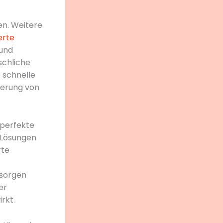
en. Weitere
erte
 und
schliche
e schnelle
gerung von
 perfekte
. Lösungen
rte
 sorgen
er
rkt.