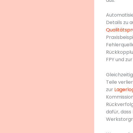
aus.
Automatisie
Details zu 
Qualitätsp
Praxisbeis
Fehlerquell
Rückkopplun
FPY und zur
Gleichzeiti
Teile verli
zur
Lagerlo
Kommissioni
Rückverfol
dafür, dass
Werkstorgre