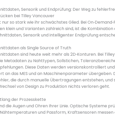
hnittdaten, Sensorik und Endprüfung: Der Weg zu fehlerfr
cken bei Tilley Vancouver
st nur so stark wie ihr schwächstes Glied. Bei On‑Demand‑
n klein und Varianten zahlreich sind, ist die Kombination
chnittdaten, Sensorik und intelligenter Endprüfung entsch
hnittdaten als Single Source of Truth
hnittdaten sind heute weit mehr als 2D‑Konturen. Bei Till
ie Metadaten zu Nahttypen, Sollstichen, Toleranzbereich
pfehlungen. Diese Daten werden versionskontrolliert und
ert an das MES und an Maschinenparameter übergeben. 
ehler, die durch manuelle Übertragungen entstehen, und s
echsel von Design zu Produktion nichts verloren geht.
tlang der Prozesskette
nd die Augen und Ohren Ihrer Linie. Optische Systeme pr
, Nähtemperaturen und Passform, Kraftsensoren messen 