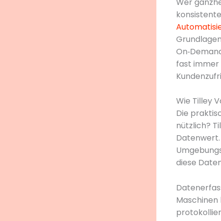
Wer ganzhei
konsistente
Automatisie
Grundlagen 
On‑Demand‑P
fast immer
Kundenzufri
Wie Tilley 
Die praktis
nützlich? T
Datenwert.
Umgebungsp
diese Date
Datenerfas
Maschinen l
protokollie