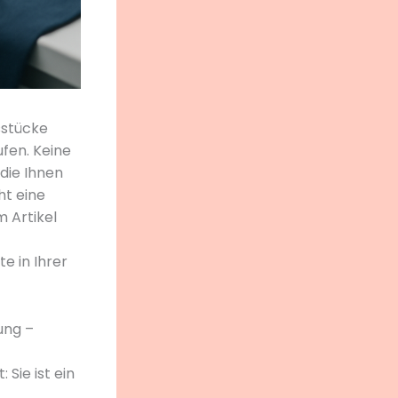
gsstücke
ufen. Keine
die Ihnen
ht eine
 Artikel
e in Ihrer
ung –
Sie ist ein