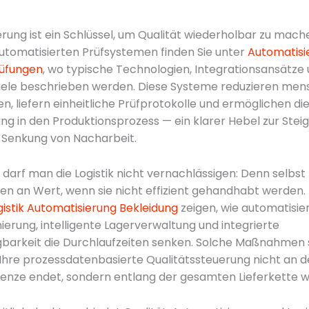
rung ist ein Schlüssel, um Qualität wiederholbar zu mach
automatisierten Prüfsystemen finden Sie unter
Automatisi
rüfungen
, wo typische Technologien, Integrationsansätze
piele beschrieben werden. Diese Systeme reduzieren men
en, liefern einheitliche Prüfprotokolle und ermöglichen di
g in den Produktionsprozess — ein klarer Hebel zur Stei
 Senkung von Nacharbeit.
g darf man die Logistik nicht vernachlässigen: Denn selbst
eren an Wert, wenn sie nicht effizient gehandhabt werden
gistik Automatisierung Bekleidung
zeigen, wie automatisie
erung, intelligente Lagerverwaltung und integrierte
gbarkeit die Durchlaufzeiten senken. Solche Maßnahmen
 Ihre prozessdatenbasierte Qualitätssteuerung nicht an d
nze endet, sondern entlang der gesamten Lieferkette wi