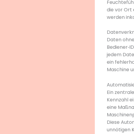
Feuchtefühl
die vor Ort
werden ink
Datenverkn
Daten ohne
Bediener‑I
jedem Daten
ein fehlerh
Maschine u
Automatisie
Ein zentral
Kennzahl e
eine Maßna
Maschinenp
Diese Autom
unnötigen 