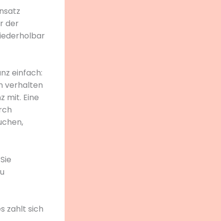
Ansatz
r der
wiederholbar
nz einfach:
n verhalten
 mit. Eine
rch
uchen,
Sie
zu
 zahlt sich