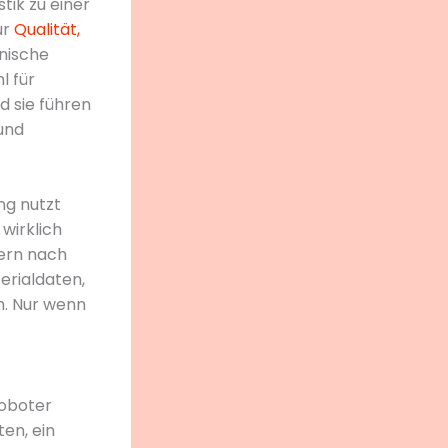
tik zu einer
ur
Qualität,
hnische
l für
d sie führen
und
ng nutzt
wirklich
dern nach
rialdaten,
. Nur wenn
roboter
ten, ein