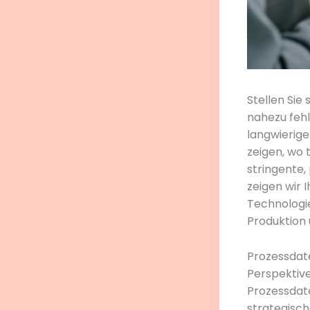
Stellen Sie 
nahezu fehl
langwierige
zeigen, wo 
stringente,
zeigen wir 
Technologie
Produktion
Prozessdate
Perspektive
Prozessdate
strategisch