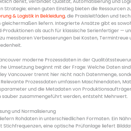
tlich denkt, verbindet Qualität, Automatisierung und Logis
n Strategie; einen guten Einstieg bieten die Ressourcen z
rung & Logistik in Bekleidung
, die Praxisleitfäden und tec
gleichermaßen liefern. Integrierte Ansätze gibt es sowoh
roduktionen als auch für klassische Serienfertiger — un
 zu messbaren Verbesserungen bei Kosten, Termintreue 
edenheit.
Vancouver moderne Prozessdaten in der Qualitätssteueru
che Umsetzung beginnt mit der Frage: Welche Daten sind 
illey Vancouver trennt hier nicht nach Datenmenge, son
 Relevante Prozessdaten umfassen Maschinendaten, Mate
arameter und die Metadaten von Produktionsaufträgen
n sauber zusammengeführt werden, entsteht Mehrwert.
sung und Normalisierung
iefern Rohdaten in unterschiedlichen Formaten. Ein Näh
rt Stichfrequenzen, eine optische Prüfanlage liefert Bildda