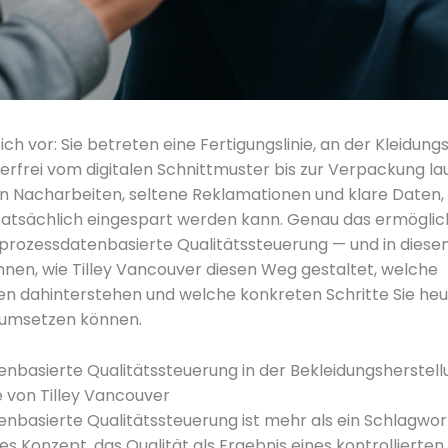
sich vor: Sie betreten eine Fertigungslinie, an der Kleidun
erfrei vom digitalen Schnittmuster bis zur Verpackung la
n Nacharbeiten, seltene Reklamationen und klare Daten, 
tatsächlich eingespart werden kann. Genau das ermöglic
 prozessdatenbasierte Qualitätssteuerung — und in diesem
Ihnen, wie Tilley Vancouver diesen Weg gestaltet, welche
n dahinterstehen und welche konkreten Schritte Sie heut
 umsetzen können.
nbasierte Qualitätssteuerung in der Bekleidungsherstell
 von Tilley Vancouver
nbasierte Qualitätssteuerung ist mehr als ein Schlagwort: 
es Konzept, das Qualität als Ergebnis eines kontrollierten,